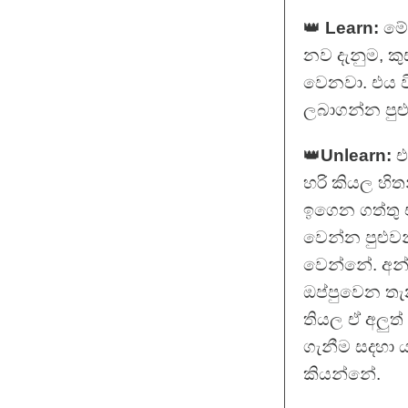
👑
Learn:
මේ 
නව දැනුම, ක
වෙනවා. එය වි
ලබාගන්න පුළු
👑
Unlearn:
එ
හරි කියල හි
ඉගෙන ගත්තු 
වෙන්න පුළුව
වෙන්නේ. අන්
ඔප්පුවෙන තැ
තියල ඒ අලුත
ගැනීම සදහා ය
කියන්නේ.