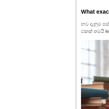
What exact
නව දැනුම පස
එකක් තමයි le