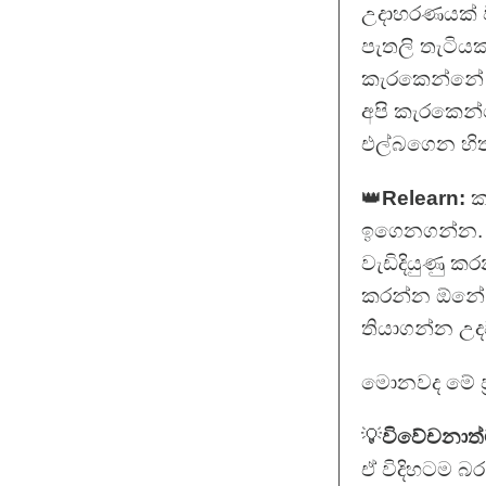
උදාහරණයක් ව
පැතලි තැටිය
කැරකෙන්නේ 
අපි කැරකෙන
එල්බගෙන හිත
👑
Relearn:
කල
ඉගෙනගන්න. 
වැඩිදියුණු 
කරන්න ඕනේ ක්
තියාගන්න උද
මොනවද මේ ප්
💡
විවේචනාත්ම
ඒ විදිහටම 