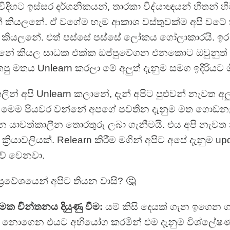
ිදිහට ඉස්සර දර්ශනිකයන්, තාරකා විද්යාඥයන් හිතන්
ක් කියලනේ. ඒ වගේම හැම ආකාශ වස්තුවක්ම අපි වටේ
කියලනේ. එත් පස්සේ පස්සේ ලෝකය ගෝලාකාරයි. ඉර
්නේ කියල සාධක එක්ක ඔප්පුවේගන එනකොට ඔවුනුත්
පු මතය Unlearn කරලා මේ අලුත් දැනුම සමග ඉදිරියට 
ින් අපි Unlearn කලානේ, දැන් අපිට පුළුවන් නැවත අල
මෙම පියවර වන්නේ අපගේ පවතින දැනුම මත ගොඩ
කරන යාවත්කාලීන තොරතුරු ලබා ගැනීමයි. එය අපි නැව
‍රියාවලියක්. Relearn කිරීම මගින් අපිට අපේ දැනුම u
ව් වෙනවා.
‍රවේශයෙන් අපිට තියන වාසි? 🤔
ක චින්තනය දියුණු වීම:
යම් කිසි දෙයක් ගැන ඉගෙන ග
බර නොගෙන එයට අභියෝග කරමින් එම දැනුම විශ්ලේ