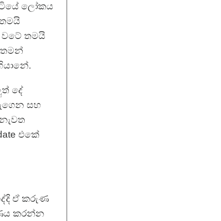
 හිටියේ ලෝකය
 තමයි
 වටේ තමයි
 තමන්
ගියානේ.
ුත් දේ
නැගෙන සහ
ත නැවත
pdate එකේ
ද්දි ඒ කරුණ
ෂණය කරන්න