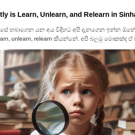
ly is Learn, Unlearn, and Relearn in Sinh
්සේ හබාගෙන යන අය විදිහට අපි දැනගෙන ඉන්න ඕනේ
arn, unlearn, relearn කියන්නේ. අපි බලමු මොකක්ද ඒ 