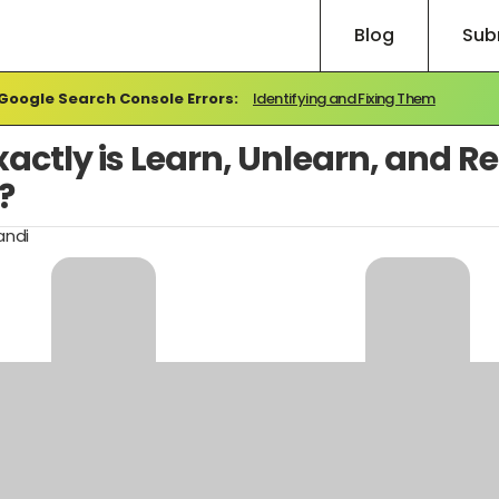
Blog
Sub
Google Search Console Errors:
Identifying and Fixing Them
actly is Learn, Unlearn, and Re
?
andi