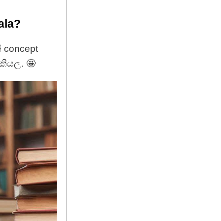
ala?
 concept
කියල. 🤩