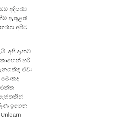
ෙම අදියරට
නීම ඇතුළත්
 හරහා අපිට
. අපි දැනට
කොහෙන් හරි
ැනගත්තු ඒවා
ම් මොකද
 එක්ක
ැත්තකින්
 කරුණ ඉගෙන
 Unlearn