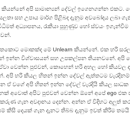
කියන්නේ අපි සාමාන්‍යන් දේවල් ඉගෙනගන්න එකට. ම
ුසලතා සහ උපාය මාර්ග පිළිබද දැනුම අවබෝදය ලබා ගැ
ධිමත් අධ්‍යාපනය, රැකියා පුහුණුව හෝ ස්වයං ඉගැන්වීම
වන්.
තකොට මොකක්ද මේ Unlearn කියන්නේ. එක හරි සරලයි
තන් ඉන්න විශ්වාසයන් සහ උපකල්පන තියනවනේ. අපි 
ඒවා වෙන්න පුළුවන්, කොහෙන් හරි අහල හෝ කියවල ද
න්. අපි හරි කියල හිතන් ඉන්න දේවල් ඇත්තටම වැරදින
න ඒ වගේ අපි හිතන් ඉන්න දේවල් වැරදියි කියල සාධක
නක් අවොත් අපිට පුළුවන් වෙන්න ඕනේ අපේ ego එක ප
් කරුණ ගැන අවදානය දෙන්න. අන්න ඒ විදිහට අලුත්
ම් කිසි දෙයක් ගැන දැනට තිබ්බ දැනුම ඉවත් කිරීම තමයි